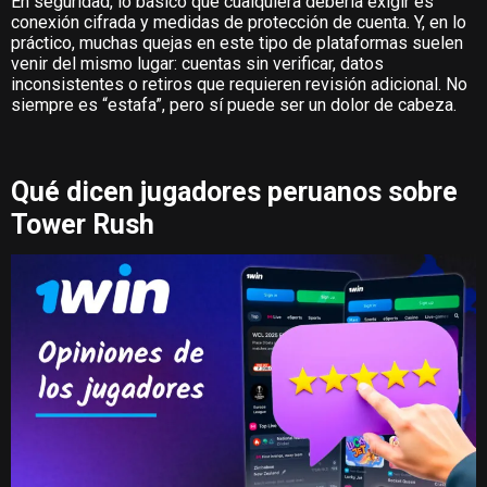
En seguridad, lo básico que cualquiera debería exigir es
conexión cifrada y medidas de protección de cuenta. Y, en lo
práctico, muchas quejas en este tipo de plataformas suelen
venir del mismo lugar: cuentas sin verificar, datos
inconsistentes o retiros que requieren revisión adicional. No
siempre es “estafa”, pero sí puede ser un dolor de cabeza.
Qué dicen jugadores peruanos sobre
Tower Rush