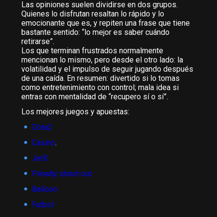
Las opiniones suelen dividirse en dos grupos.
Quienes lo disfrutan resaltan lo rápido y lo
emocionante que es, y repiten una frase que tiene
bastante sentido: “lo mejor es saber cuándo
retirarse”.
Los que terminan frustrados normalmente
mencionan lo mismo, pero desde el otro lado: la
volatilidad y el impulso de seguir jugando después
de una caída. En resumen: divertido si lo tomas
como entretenimiento con control; mala idea si
entras con mentalidad de “recupero sí o sí”.
Los mejores juegos y apuestas:
Dota2
Casino
.
JetX
Penalty shoot out
Balloon
Futbol