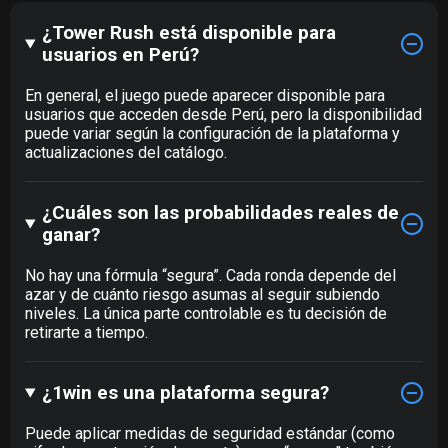
¿Tower Rush está disponible para
usuarios en Perú?
En general, el juego puede aparecer disponible para
usuarios que acceden desde Perú, pero la disponibilidad
puede variar según la configuración de la plataforma y
actualizaciones del catálogo.
¿Cuáles son las probabilidades reales de
ganar?
No hay una fórmula “segura”. Cada ronda depende del
azar y de cuánto riesgo asumas al seguir subiendo
niveles. La única parte controlable es tu decisión de
retirarte a tiempo.
¿1win es una plataforma segura?
Puede aplicar medidas de seguridad estándar (como