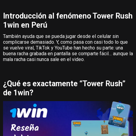
Introducción al fenómeno Tower Rush
1win en Perú
También ayuda que se pueda jugar desde el celular sin
complicarse demasiado. Y, como pasa con casi todo lo que
se vuelve viral, TikTok y YouTube han hecho su parte: una
buena racha grabada en pantalla se comparte fácil… aunque la
mala racha casi nunca sale en el video.
¿Qué es exactamente “Tower Rush”
de 1win?