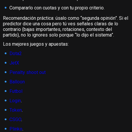
Compararlo con cuotas y con tu propio criterio.
Recomendación práctica: úsalo como “segunda opinión”. Si el
predictor dice una cosa pero tú ves señales claras de lo
contrario (bajas importantes, rotaciones, contexto del
partido), no lo ignores solo porque “lo dijo el sistema”.
Los mejores juegos y apuestas:
Dota2
JetX
Penalty shoot out
Balloon
Futbol
Login
.
Token
.
CSGO
.
Plinko
.