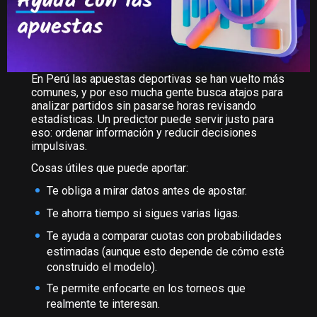
En Perú las apuestas deportivas se han vuelto más
comunes, y por eso mucha gente busca atajos para
analizar partidos sin pasarse horas revisando
estadísticas. Un predictor puede servir justo para
eso: ordenar información y reducir decisiones
impulsivas.
Cosas útiles que puede aportar:
Te obliga a mirar datos antes de apostar.
Te ahorra tiempo si sigues varias ligas.
Te ayuda a comparar cuotas con probabilidades
estimadas (aunque esto depende de cómo esté
construido el modelo).
Te permite enfocarte en los torneos que
realmente te interesan.