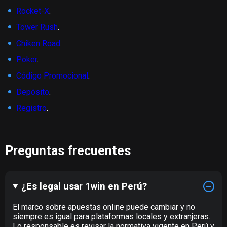
Rocket-X
.
Tower Rush
.
Chiken Road
.
Poker
.
Código Promocional
.
Depósito
.
Registro
.
Preguntas frecuentes
¿Es legal usar 1win en Perú?
El marco sobre apuestas online puede cambiar y no
siempre es igual para plataformas locales y extranjeras.
Lo responsable es revisar la normativa vigente en Perú y