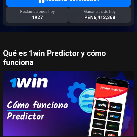
Reclamaciones hoy
Ganancias de hoy
1927
PEN6,412,368
Qué es 1win Predictor y cómo
funciona