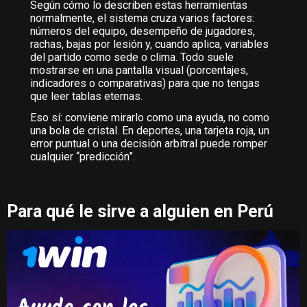
Según cómo lo describen estas herramientas
normalmente, el sistema cruza varios factores:
números del equipo, desempeño de jugadores,
rachas, bajas por lesión y, cuando aplica, variables
del partido como sede o clima. Todo suele
mostrarse en una pantalla visual (porcentajes,
indicadores o comparativas) para que no tengas
que leer tablas eternas.
Eso sí: conviene mirarlo como una ayuda, no como
una bola de cristal. En deportes, una tarjeta roja, un
error puntual o una decisión arbitral puede romper
cualquier “predicción”.
Para qué le sirve a alguien en Perú